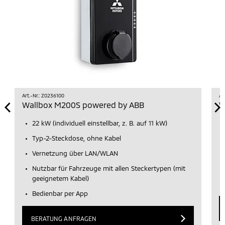
Art.-Nr.: Z0236100
Ar
Wallbox M200S powered by ABB
W
22 kW (individuell einstellbar, z. B. auf 11 kW)
Typ-2-Steckdose, ohne Kabel
Vernetzung über LAN/WLAN
Nutzbar für Fahrzeuge mit allen Steckertypen (mit
geeignetem Kabel)
Bedienbar per App
BERATUNG ANFRAGEN