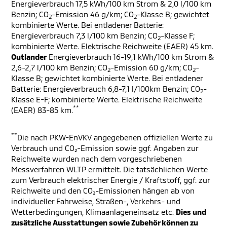
Energieverbrauch 17,5 kWh/100 km Strom & 2,0 l/100 km
Benzin; CO
-Emission 46 g/km; CO
-Klasse B; gewichtet
2
2
kombinierte Werte. Bei entladener Batterie:
Energieverbrauch 7,3 l/100 km Benzin; CO
-Klasse F;
2
kombinierte Werte. Elektrische Reichweite (EAER) 45 km.
Outlander
Energieverbrauch 16-19,1 kWh/100 km Strom &
2,6-2,7 l/100 km Benzin; CO
-Emission 60 g/km; CO
-
2
2
Klasse B; gewichtet kombinierte Werte. Bei entladener
Batterie: Energieverbrauch 6,8-7,1 l/100km Benzin; CO
-
2
Klasse E-F; kombinierte Werte. Elektrische Reichweite
**
(EAER) 83-85 km.
**
Die nach PKW-EnVKV angegebenen offiziellen Werte zu
Verbrauch und CO₂-Emission sowie ggf. Angaben zur
Reichweite wurden nach dem vorgeschriebenen
Messverfahren WLTP ermittelt. Die tatsächlichen Werte
zum Verbrauch elektrischer Energie / Kraftstoff, ggf. zur
Reichweite und den CO₂-Emissionen hängen ab von
individueller Fahrweise, Straßen-, Verkehrs- und
Wetterbedingungen, Klimaanlageneinsatz etc.
Dies und
zusätzliche Ausstattungen sowie Zubehör können zu