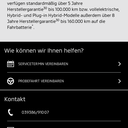
verfügen standardmäßig über 5 Jahre
30
Herstellergarantie
bis 100.000 km bzw. vollelektrische,
Hybrid- und Plug-in Hybrid-Modelle außerdem über 8
30
Jahre Herstellergarantie
bis 160.000 km auf die
*
Fahrbatterie
.
Wie können wir Ihnen helfen?
SERVICETERMIN VEREINBAREN
PROBEFAHRT VEREINBAREN
Kontakt
039386/91007