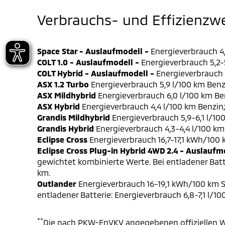
Verbrauchs- und Effizienzw
Space Star - Auslaufmodell -
Energieverbrauch 4,
COLT 1.0 - Auslaufmodell -
Energieverbrauch 5,2-5
COLT Hybrid - Auslaufmodell -
Energieverbrauch 4
ASX 1.2 Turbo
Energieverbrauch 5,9 l/100 km Benz
ASX Mildhybrid
Energieverbrauch 6,0 l/100 km Be
ASX Hybrid
Energieverbrauch 4,4 l/100 km Benzin
Grandis Mildhybrid
Energieverbrauch 5,9-6,1 l/10
Grandis Hybrid
Energieverbrauch 4,3-4,4 l/100 km
Eclipse Cross
Energieverbrauch 16,7-17,1 kWh/100
Eclipse Cross Plug-in Hybrid 4WD 2.4 - Auslaufm
gewichtet kombinierte Werte. Bei entladener Batt
km.
Outlander
Energieverbrauch 16-19,1 kWh/100 km S
entladener Batterie: Energieverbrauch 6,8-7,1 l/1
**
Die nach PKW-EnVKV angegebenen offiziellen W