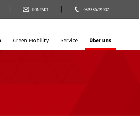
KONTAKT
039386/91007
n
Green Mobility
Service
Über uns