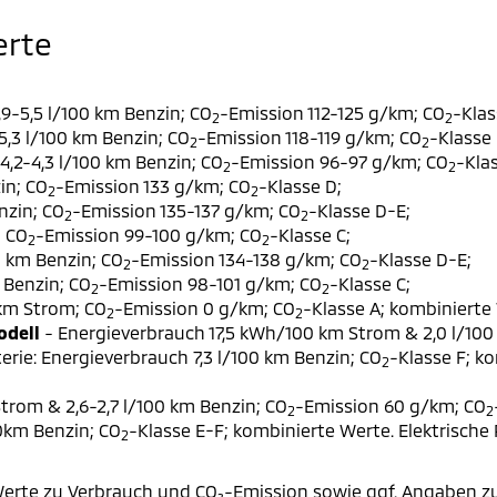
erte
9-5,5 l/100 km Benzin; CO
-Emission 112-125 g/km; CO
-Klas
2
2
,3 l/100 km Benzin; CO
-Emission 118-119 g/km; CO
-Klasse 
2
2
,2-4,3 l/100 km Benzin; CO
-Emission 96-97 g/km; CO
-Klas
2
2
in; CO
-Emission 133 g/km; CO
-Klasse D;
2
2
nzin; CO
-Emission 135-137 g/km; CO
-Klasse D-E;
2
2
; CO
-Emission 99-100 g/km; CO
-Klasse C;
2
2
0 km Benzin; CO
-Emission 134-138 g/km; CO
-Klasse D-E;
2
2
 Benzin; CO
-Emission 98-101 g/km; CO
-Klasse C;
2
2
 km Strom; CO
-Emission 0 g/km; CO
-Klasse A; kombinierte 
2
2
odell
- Energieverbrauch 17,5 kWh/100 km Strom & 2,0 l/100
erie: Energieverbrauch 7,3 l/100 km Benzin; CO
-Klasse F; k
2
trom & 2,6-2,7 l/100 km Benzin; CO
-Emission 60 g/km; CO
2
2
00km Benzin; CO
-Klasse E-F; kombinierte Werte. Elektrische
2
erte zu Verbrauch und CO₂-Emission sowie ggf. Angaben z